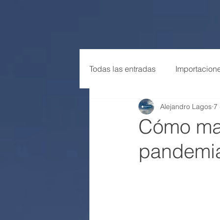
Todas las entradas
Importacion
Alejandro Lagos
7
Tendencias
Cómo man
pandemi