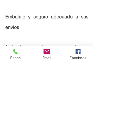
Embalaje y seguro adecuado a sus 
envíos
Todo ahorro de dinero no servirá para 
nada si sus mercancías no se 
Phone
Email
Facebook
empaquetan correctamente para evitar 
daños. Asegúrese de que sus 
mercancías 
tengan el embalaje externo 
apropiado, así como el empaquetado 
interno
; que las cajas estén selladas y 
etiquetadas correctamente. 
Seguro de carga