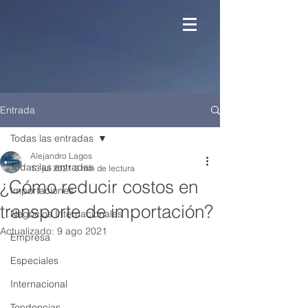
Entrada
Todas las entradas
Alejandro Lagos
Todas las entradas
13 jul 2021
3 min de lectura
¿Cómo reducir costos en
Importaciones
transporte de importación?
Negocios Internacionales
Actualizado:
9 ago 2021
Empresa
Especiales
Internacional
Tendencias