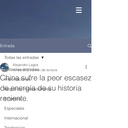
Entrada
Todas las entradas
Alejandro Lagos
Todas las entradas
19 oct 2021
3 min de lectura
China sufre la peor escasez
Importaciones
de energía de su historia
Negocios Internacionales
reciente.
Empresa
Especiales
Internacional
Tendencias