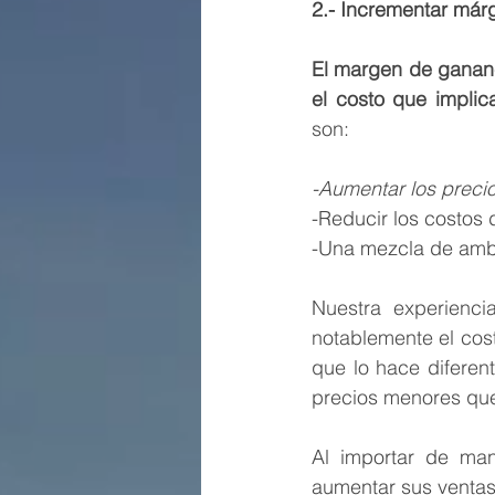
2.- Incrementar má
El margen de gananci
el costo que implic
son:
.
-
A
umentar los precio
-Reducir los costos 
-Una mezcla de amb
Nuestra experienc
notablemente el cost
que lo hace diferen
precios menores qu
Al importar de man
aumentar sus ventas 