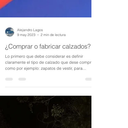
Alejandro Lagos
9 may 2023
2 min de lectura
¿Comprar o fabricar calzados?
Lo primero que debe considerar es definir
claramente el tipo de calzado que dese comprar,
como por ejemplo: zapatos de vestir, para...